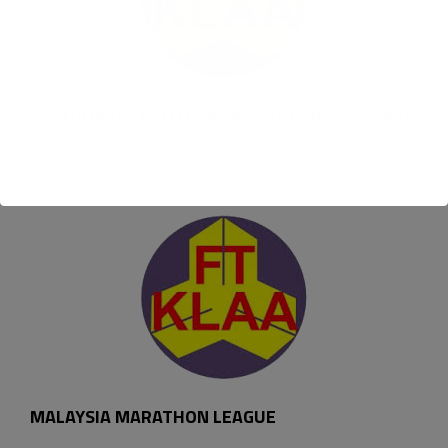
33rd POWPKLMILO Open Athletic Championship
2021
To Download,
Click Here
.
MALAYSIA MARATHON LEAGUE