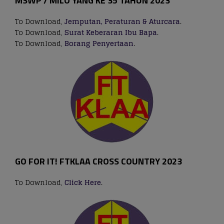
MSWP / MILO YANG KE 35 TAHUN 2023
To Download,
Jemputan, Peraturan & Aturcara
.
To Download,
Surat Keberaran Ibu Bapa
.
To Download,
Borang Penyertaan
.
GO FOR IT! FTKLAA CROSS COUNTRY 2023
To Download,
Click Here
.