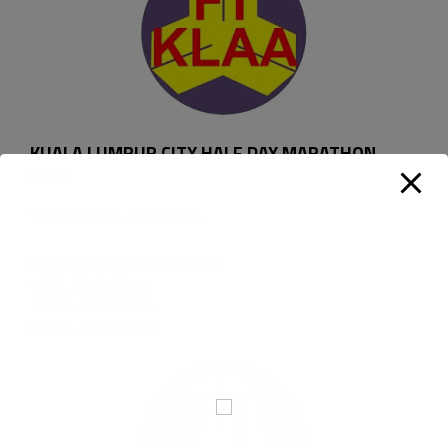
KUALA LUMPUR CITY HALF DAY MARATHON
2023
To Download,
Click Here
.
Laluan/ Routes,
Click Here
.
5 KM,
Click Here
.
10 KM,
Click Here
.
CDhm,
Click Here
.